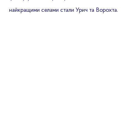
найкращими селами стали Урич та Ворохта.