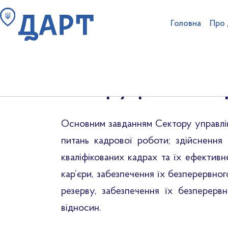
Головна
Про
Сектор управління пе
Пошук на сайті
Структура аг
Ліцензування туроператорі
Антикорупційна діяльність та очищення
Основним завданням Сектору управлінн
питань кадрової роботи; здійснення 
кваліфікованих кадрах та їх ефектив
кар’єри, забезпечення їх безперервного
резерву, забезпечення їх безперер
відносин.