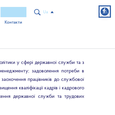
blind
Ua
Контакти
мчі організації
 та регуляторна діяльність
іяльності ДАРТ
Нормативна база та накази
олітики у сфері державної служби та з
о менеджменту; задоволення потреби в
 заохочення працівників до службової
вищення кваліфікації кадрів і кадрового
ження державної служби та трудових