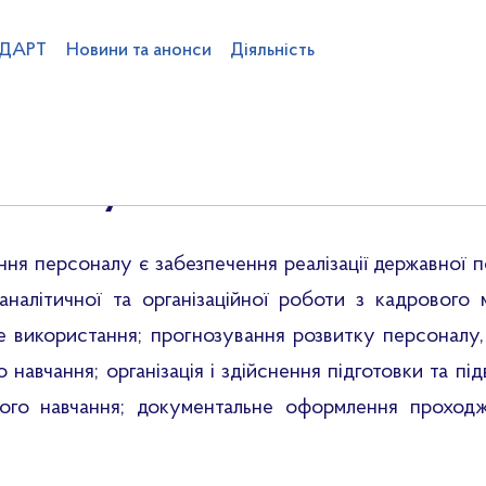
 ДАРТ
Новини та анонси
Діяльність
рсоналу
ентства
Команда ДАРТ
Вакансії
Професійний розвиток
Підвідо
в
Категоризація готелів
Громадськості
Статистика
Проекти НПА
 влади
Фінанси та бюджет
Публічні закупівлі
Плани та звіти д
я персоналу є забезпечення реалізації державної п
аналітичної та організаційної роботи з кадровог
не використання; прогнозування розвитку персоналу,
 навчання; організація і здійснення підготовки та під
вного навчання; документальне оформлення проход