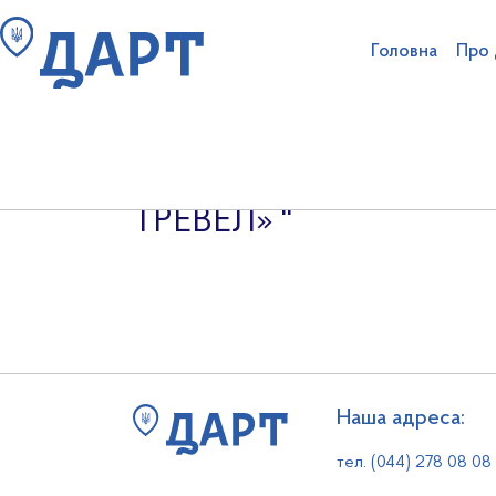
Головна
Про
Наказ
№
102
від
2026-
ТРЕВЕЛ»
"
Пошук на сайті
Структура аг
Ліцензування туроператорі
Антикорупційна діяльність та очищення
Наша адреса:
тел. (044) 278 08 08