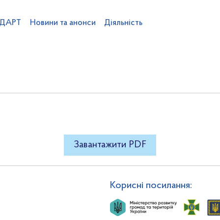
 ДАРТ
Новини та анонси
Діяльність
07-02
"
Про видачу ліцензії Т
ентства
Команда ДАРТ
Вакансії
Професійний розвиток
Підвідо
в
Категоризація готелів
Громадськості
Статистика
Проекти НПА
 влади
Фінанси та бюджет
Публічні закупівлі
Плани та звіти д
Завантажити PDF
Корисні посилання: