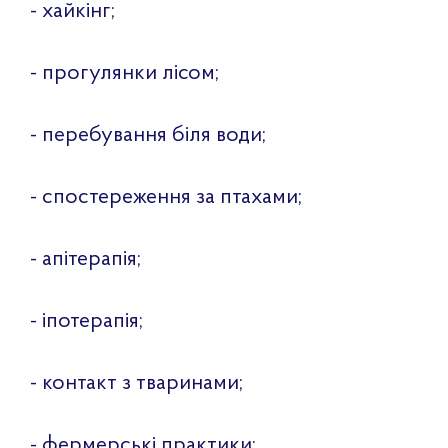
- хайкінг;
- прогулянки лісом;
- перебування біля води;
- спостереження за птахами;
- апітерапія;
- іпотерапія;
- контакт з тваринами;
- фермерські практики;