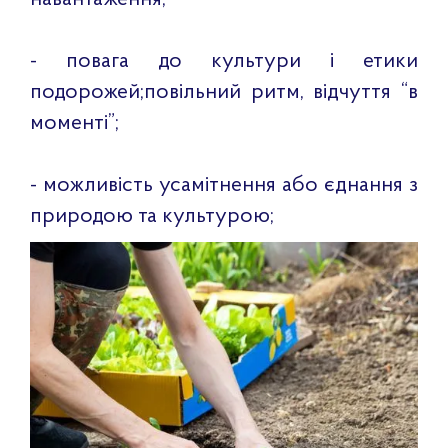
- повага до культури і етики
подорожей;повільний ритм, відчуття “в
моменті”;
- можливість усамітнення або єднання з
природою та культурою;